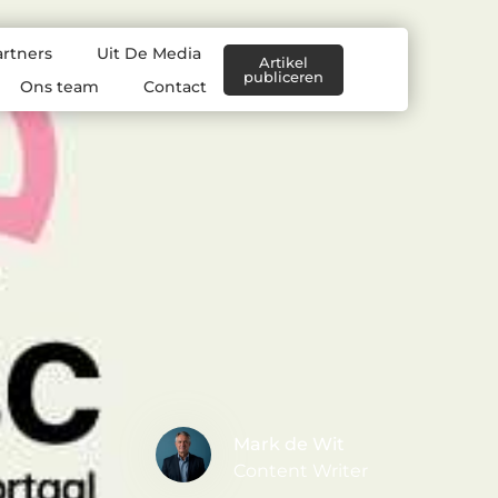
artners
Uit De Media
Artikel
publiceren
Ons team
Contact
Mark de Wit
Content Writer