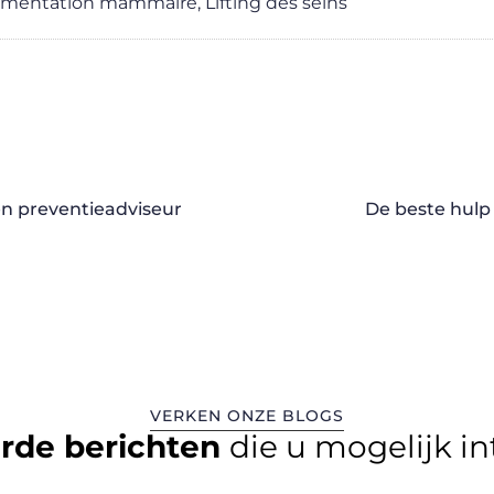
mentation mammaire
,
Lifting des seins
en preventieadviseur
De beste hulp 
VERKEN ONZE BLOGS
erde berichten
die u mogelijk i