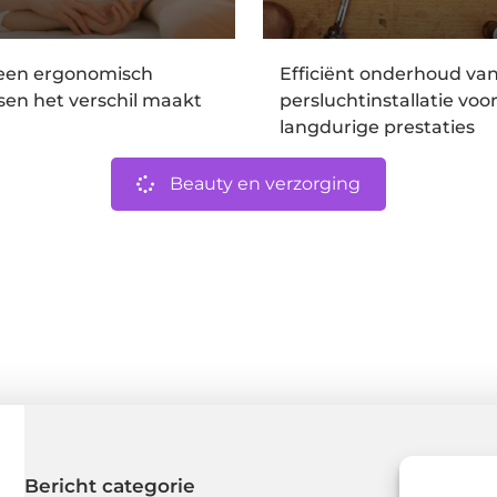
en ergonomisch
Efficiënt onderhoud va
en het verschil maakt
persluchtinstallatie voo
langdurige prestaties
Beauty en verzorging
Bericht categorie