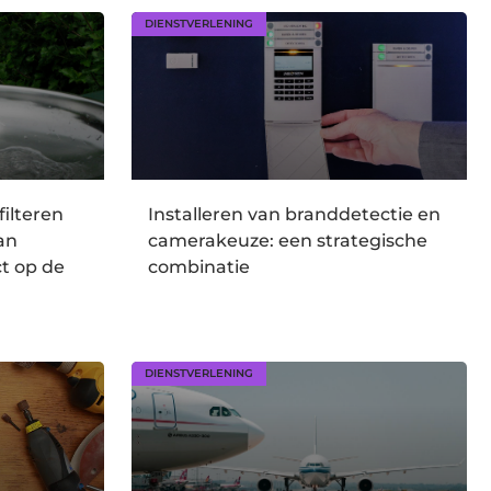
DIENSTVERLENING
filteren
Installeren van branddetectie en
an
camerakeuze: een strategische
t op de
combinatie
DIENSTVERLENING