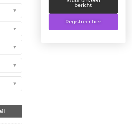
Stuur ons een
bericht
▼
Registreer hier
▼
▼
▼
▼
il