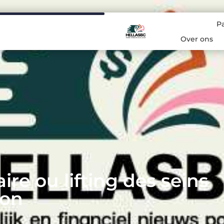
P
Over ons
 ou lifting des seins
ion