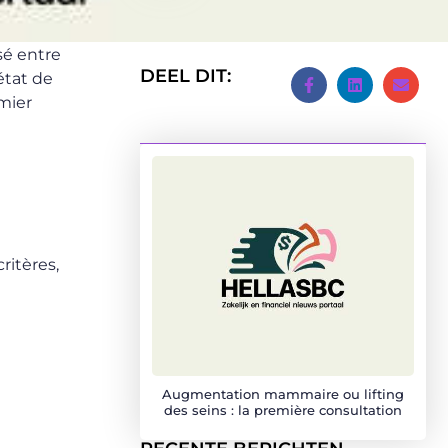
sé entre
DEEL DIT:
état de
emier
ritères,
Augmentation mammaire ou lifting
des seins : la première consultation