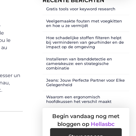
RECENTE BERICHTEN
Gratis tools voor keyword research
Veelgemaakte fouten met voegkitten
e
en hoe u ze vermijdt
de
Hoe schadelijke stoffen filteren helpt
ou le
bij verminderen van geurhinder en de
impact op de omgeving
e au
Installeren van branddetectie en
camerakeuze: een strategische
combinatie
resser un
Jeans: Jouw Perfecte Partner voor Elke
anau,
Gelegenheid
.
Waarom een ergonomisch
hoofdkussen het verschil maakt
Begin vandaag nog met
bloggen op
Hellasbc