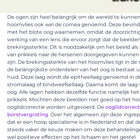
De ogen zijn heel belangrijk om de wereld te kunne
hoornvlies ook wel de cornea genoemd. Deze bevindt 
met het blote oog waarnemen, omdat de doorzichtig i
werking van een lens die ervoor zorgt dat de beel
brekingssterkte. Dit is noodzakelijk om het beeld al
van prikkels naar de hersenen doorgegeven kunnen w
zijn. De brekingssterkte van het hoornvlies ligt in 
de belangrijkste onderdelen van het oog is bestaat ui
huid. Deze laag wordt de epitheellaag genoemd in de
stromalaag of bindweefsellaag. Daarna komt de laag
oog. Alle lagen hebben dezelfde functie namelijk h
prikkels. Mochten deze beelden niet goed op het ho
ooglidcorrectie worden uitgevoerd. De
ooglidcorrect
borstvergroting
. Over het algemeen zijn deze ingre
dat er een hoop specialisme is in Nederland en dat de 
steeds vaker de keuze maken om deze behandelingen
wel positieve effecten op het lichaam en het gestel.