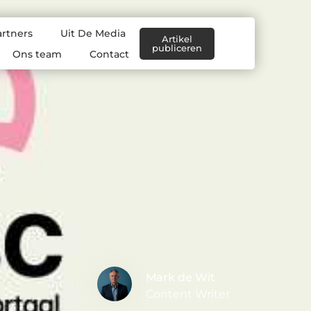
artners
Uit De Media
Artikel
publiceren
Ons team
Contact
Mark de Wit
Content Writer