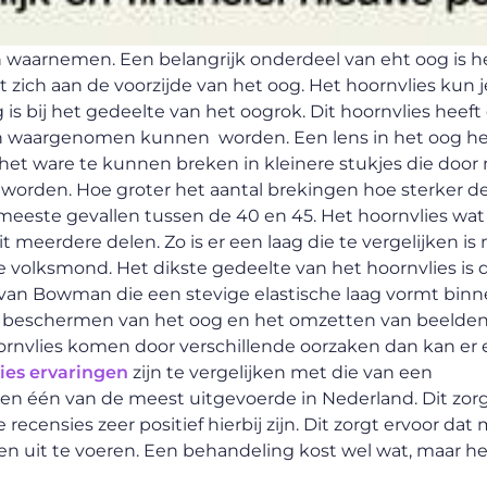
n waarnemen. Een belangrijk onderdeel van eht oog is h
zich aan de voorzijde van het oog. Het hoornvlies kun j
s bij het gedeelte van het oogrok. Dit hoornvlies heeft
den waargenomen kunnen worden. Een lens in het oog he
s het ware te kunnen breken in kleinere stukjes die door
orden. Hoe groter het aantal brekingen hoe sterker de 
de meeste gevallen tussen de 40 en 45. Het hoornvlies wa
t meerdere delen. Zo is er een laag die te vergelijken is
 volksmond. Het dikste gedeelte van het hoornvlies is 
 van Bowman die een stevige elastische laag vormt binn
et beschermen van het oog en het omzetten van beelden
ornvlies komen door verschillende oorzaken dan kan er
ies ervaringen
zijn te vergelijken met die van een
pen één van de meest uitgevoerde in Nederland. Dit zorg
recensies zeer positief hierbij zijn. Dit zorgt ervoor da
 uit te voeren. Een behandeling kost wel wat, maar he