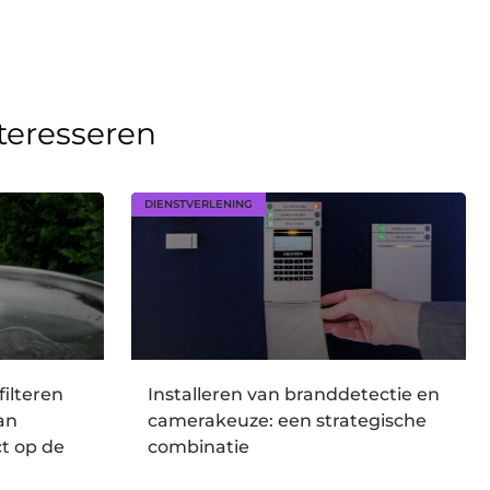
nteresseren
DIENSTVERLENING
filteren
Installeren van branddetectie en
an
camerakeuze: een strategische
t op de
combinatie