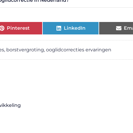
oglidcorrectie in Nederland?
Pinterest
LinkedIn
Ema
es
,
borstvergroting
,
ooglidcorrecties ervaringen
ikkeling