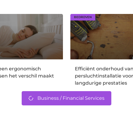
BEDRIJVEN
en ergonomisch
Efficiënt onderhoud va
en het verschil maakt
persluchtinstallatie voo
langdurige prestaties
Business / Financial Services