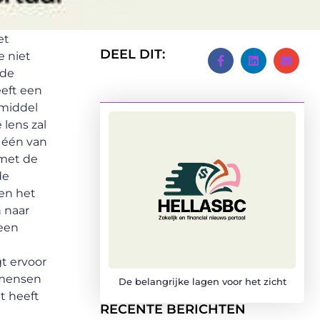
et
DEEL DIT:
e niet
 de
eft een
 middel
lens zal
t één van
 met de
de
en het
 naar
 een
t ervoor
t mensen
De belangrijke lagen voor het zicht
t heeft
RECENTE BERICHTEN