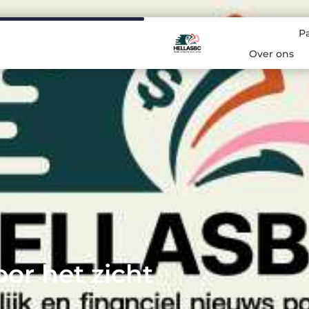
P
Over ons
or het zicht