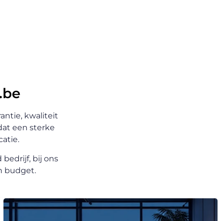
.be
ntie, kwaliteit
dat een sterke
atie.
edrijf, bij ons
én budget.