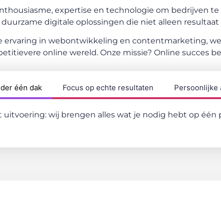
thousiasme, expertise en technologie om bedrijven te h
uurzame digitale oplossingen die niet alleen resultaat 
e ervaring in webontwikkeling en contentmarketing, 
etitievere online wereld. Onze missie? Online succes b
nder één dak
Focus op echte resultaten
Persoonlijke
t uitvoering: wij brengen alles wat je nodig hebt op éé