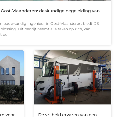
Oost-Vlaanderen: deskundige begeleiding van
een bouwkundig ingenieur in Oost-Vlaanderen, biedt DS
lossing. Dit bedrijf neemt alle taken op zich, van
t de
em voor
De vrijheid ervaren van een