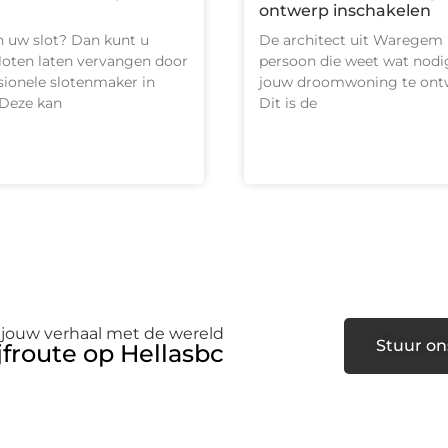
g
ontwerp inschakelen
 uw slot? Dan kunt u
De architect uit Waregem 
sloten laten vervangen door
persoon die weet wat nodi
sionele slotenmaker in
jouw droomwoning te ont
 Deze kan
Dit is de
 jouw verhaal met de wereld
Stuur on
jfroute op Hellasbc