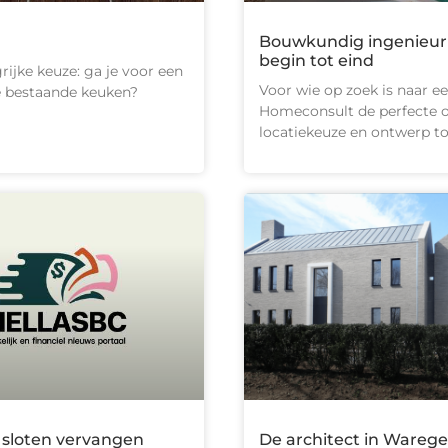
Bouwkundig ingenieur 
begin tot eind
rijke keuze: ga je voor een
Voor wie op zoek is naar 
e bestaande keuken?
Homeconsult de perfecte op
locatiekeuze en ontwerp to
w sloten vervangen
De architect in Wareg