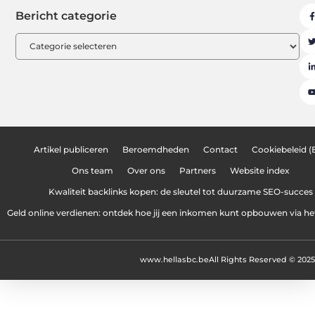
Bericht categorie
Artikel publiceren
Beroemdheden
Contact
Cookiebeleid (
Ons team
Over ons
Partners
Website index
Kwaliteit backlinks kopen: de sleutel tot duurzame SEO-succes
Geld online verdienen: ontdek hoe jij een inkomen kunt opbouwen via het
www.hellasbc.be
All Rights Reserved © 2025