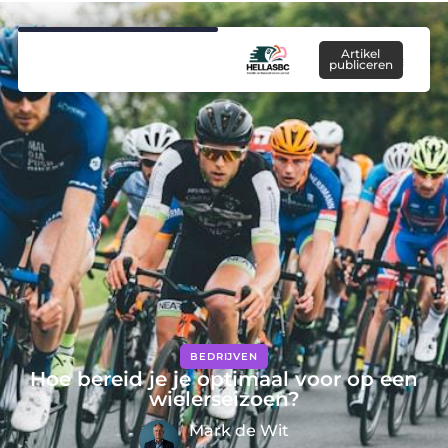
Artikel
publiceren
BEDRIJVEN
Hoe bereid je je optimaal voor op een
wielerseizoen?
Mark de Wit