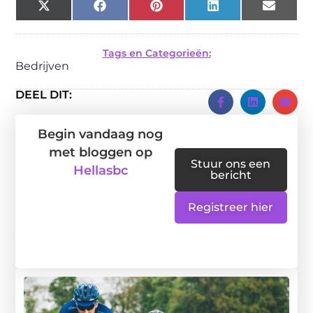
X
Facebook
Pinterest
LinkedIn
Email
(Twitter)
Tags en Categorieën:
Bedrijven
DEEL DIT:
Begin vandaag nog
met bloggen op
Stuur ons een
Hellasbc
bericht
Registreer hier