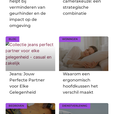
helpt bij
camerakeuze: een
verminderen van
strategische
geurhinder en de
combinatie
impact op de
omgeving
BLOG
WONINGEN
Jeans: Jouw
Waarom een
Perfecte Partner
ergonomisch
voor Elke
hoofdkussen het
Gelegenheid
verschil maakt
BEDRIJVEN
DIENSTVERLENING