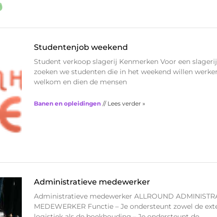
Studentenjob weekend
Student verkoop slagerij Kenmerken Voor een slagerij 
zoeken we studenten die in het weekend willen werken
welkom en dien de mensen
Banen en opleidingen
// Lees verder »
Administratieve medewerker
Administratieve medewerker ALLROUND ADMINISTR
MEDEWERKER Functie – Je ondersteunt zowel de exter
logistiek als de boekhouding.– Je ondersteunt de