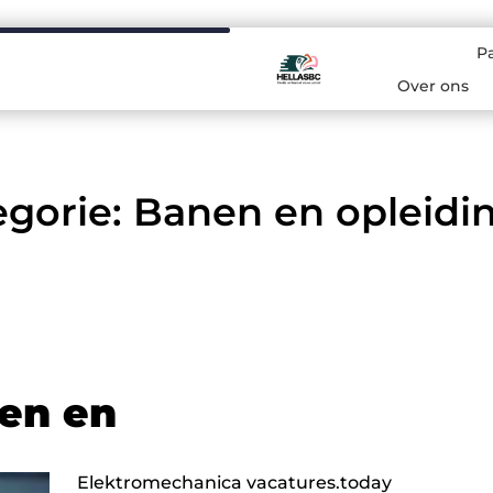
P
Over ons
egorie: Banen en opleidi
en en
Elektromechanica vacatures.today