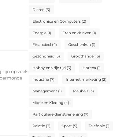
Dieren
(3)
Electronica en Computers
(2)
Energie
(1)
Eten en drinken
(1)
Financieel
(4)
Geschenken
(1)
Gezondheid
(5)
Groothandel
(6)
Hobby en vrije tijd
(3)
Horeca
(1)
zijn op zoek
dendermonde
Industrie
(7)
Internet marketing
(2)
Management
(1)
Meubels
(3)
Mode en Kleding
(4)
Particuliere dienstverlening
(7)
Relatie
(3)
Sport
(5)
Telefonie
(1)