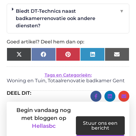
Biedt DT-Technics naast
▼
badkamerrenovatie ook andere
diensten?
Goed artikel? Deel hem dan op:
X
Facebook
Pinterest
LinkedIn
Email
(Twitter)
Tags en Categorieën:
Woning en Tuin
,
Totaalrenovatie badkamer Gent
DEEL DIT:
Begin vandaag nog
met bloggen op
Stuur ons een
Hellasbc
bericht