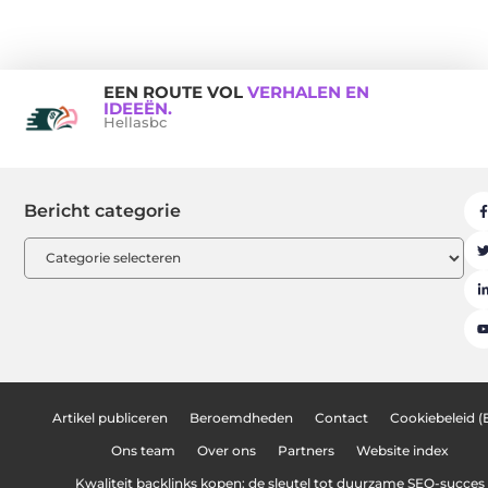
EEN ROUTE VOL
VERHALEN EN
IDEEËN.
Hellasbc
Bericht categorie
Artikel publiceren
Beroemdheden
Contact
Cookiebeleid (
Ons team
Over ons
Partners
Website index
Kwaliteit backlinks kopen: de sleutel tot duurzame SEO-succes