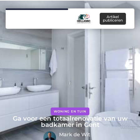
Artikel
publiceren
WONING EN TUIN
Ga voor een totaalrenovatie van uw
badkamer in Gent
Mark de Wit