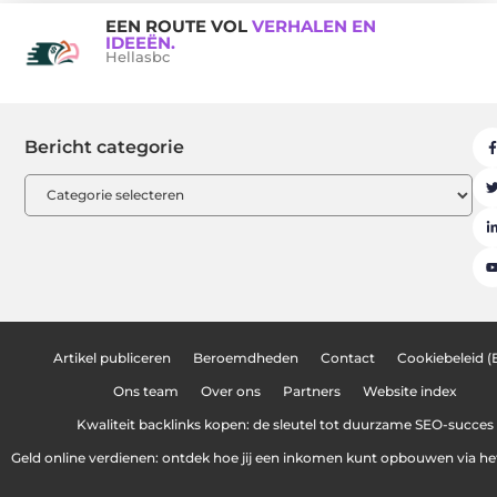
EEN ROUTE VOL
VERHALEN EN
IDEEËN.
Hellasbc
Bericht categorie
Artikel publiceren
Beroemdheden
Contact
Cookiebeleid (
Ons team
Over ons
Partners
Website index
Kwaliteit backlinks kopen: de sleutel tot duurzame SEO-succes
Geld online verdienen: ontdek hoe jij een inkomen kunt opbouwen via het