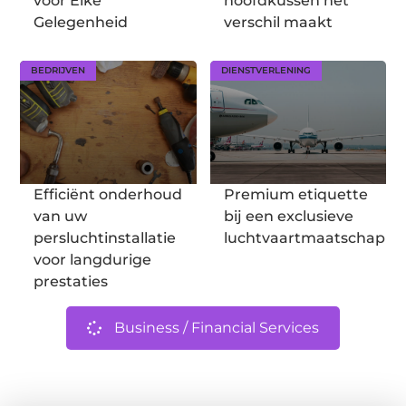
voor Elke
hoofdkussen het
Gelegenheid
verschil maakt
BEDRIJVEN
DIENSTVERLENING
Efficiënt onderhoud
Premium etiquette
van uw
bij een exclusieve
persluchtinstallatie
luchtvaartmaatschappij
voor langdurige
prestaties
Business / Financial Services