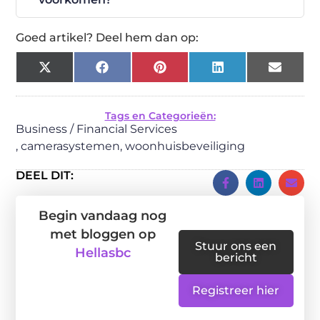
Goed artikel? Deel hem dan op:
X
Facebook
Pinterest
LinkedIn
Email
(Twitter)
Tags en Categorieën:
Business / Financial Services
,
camerasystemen
,
woonhuisbeveiliging
DEEL DIT:
Begin vandaag nog
met bloggen op
Stuur ons een
Hellasbc
bericht
Registreer hier