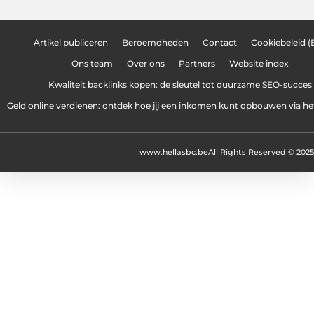
Artikel publiceren
Beroemdheden
Contact
Cookiebeleid (
Ons team
Over ons
Partners
Website index
Kwaliteit backlinks kopen: de sleutel tot duurzame SEO-succes
Geld online verdienen: ontdek hoe jij een inkomen kunt opbouwen via het
www.hellasbc.be
All Rights Reserved © 2025