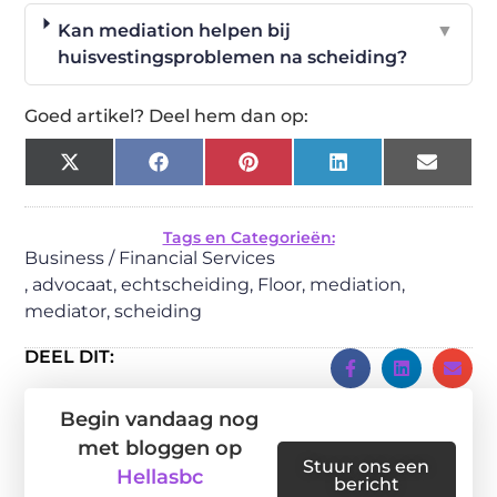
Kan mediation helpen bij
▼
huisvestingsproblemen na scheiding?
Goed artikel? Deel hem dan op:
X
Facebook
Pinterest
LinkedIn
Email
(Twitter)
Tags en Categorieën:
Business / Financial Services
,
advocaat
,
echtscheiding
,
Floor
,
mediation
,
mediator
,
scheiding
DEEL DIT:
Begin vandaag nog
met bloggen op
Stuur ons een
Hellasbc
bericht