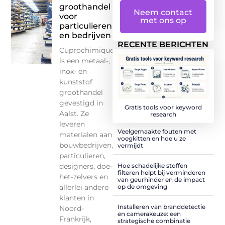
groothandel
Neem contact
voor
met ons op
particulieren
en bedrijven
RECENTE BERICHTEN
Cuprochimique
is een metaal-,
inox- en
kunststof
groothandel
gevestigd in
Gratis tools voor keyword
Aalst. Ze
research
leveren
Veelgemaakte fouten met
materialen aan
voegkitten en hoe u ze
bouwbedrijven,
vermijdt
particulieren,
designers, doe-
Hoe schadelijke stoffen
filteren helpt bij verminderen
het-zelvers en
van geurhinder en de impact
allerlei andere
op de omgeving
klanten in
Installeren van branddetectie
Noord-
en camerakeuze: een
Frankrijk,
strategische combinatie