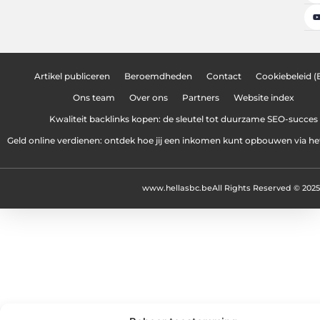
Artikel publiceren
Beroemdheden
Contact
Cookiebeleid (
Ons team
Over ons
Partners
Website index
Kwaliteit backlinks kopen: de sleutel tot duurzame SEO-succes
Geld online verdienen: ontdek hoe jij een inkomen kunt opbouwen via het
www.hellasbc.be
All Rights Reserved © 2025