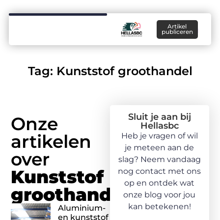
Artikel
publiceren
Tag: Kunststof groothandel
Sluit je aan bij
Onze
Hellasbc
artikelen
Heb je vragen of wil
je meteen aan de
over
slag? Neem vandaag
Kunststof
nog contact met ons
op en ontdek wat
groothandel
onze blog voor jou
kan betekenen!
Aluminium-
en kunststof