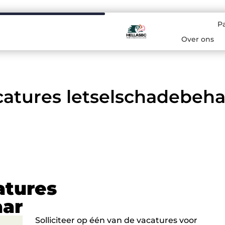
P
Over ons
catures letselschadebeh
atures
aar
Solliciteer op één van de vacatures voor