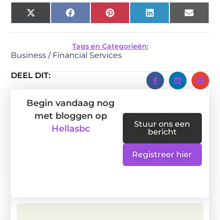
X
Facebook
Pinterest
LinkedIn
Email
(Twitter)
Tags en Categorieën:
Business / Financial Services
DEEL DIT:
Begin vandaag nog
met bloggen op
Stuur ons een
Hellasbc
bericht
Registreer hier