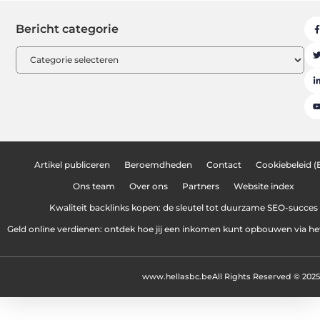
Bericht categorie
Artikel publiceren
Beroemdheden
Contact
Cookiebeleid (
Ons team
Over ons
Partners
Website index
Kwaliteit backlinks kopen: de sleutel tot duurzame SEO-succes
Geld online verdienen: ontdek hoe jij een inkomen kunt opbouwen via het
www.hellasbc.be
All Rights Reserved © 2025